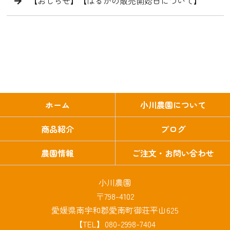
【おしらせ】【はるかの販売開始日について】
ホーム
小川農園について
商品紹介
ブログ
農園情報
ご注文・お問い合わせ
小川農園
〒798-4102
愛媛県南宇和郡愛南町御荘平山625
【TEL】080-2998-7404